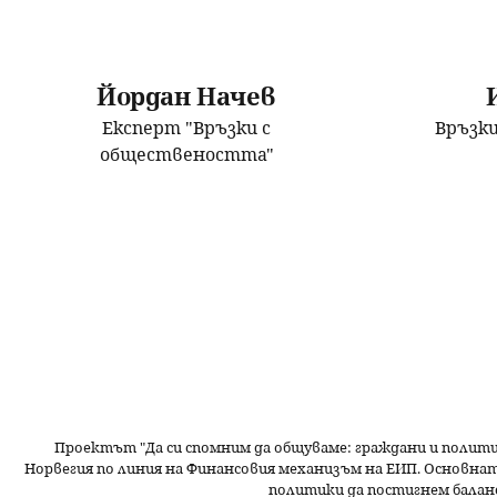
Йордан Начев
Експерт "Връзки с
Връзк
обществеността"
Проектът "Да си спомним да
общуваме
: граждани и полит
Норвегия по линия на Финансовия механизъм на ЕИП. Основнат
политики да постигнем балан