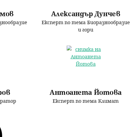
амов
Александър Дунчев
знообразие
Експерт по тема
Биоразнообразие
и гори
ров
Антоанета Йотова
тратор
Експерт по тема
Климат