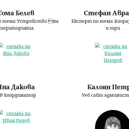
р
Тома Белев
Стефан Авр
о тема
Устройство на
Експерт по тема
Биора
с
територията
и гори
е
н
е
Яна Дакова
Калоян Пет
Р координатор
Уеб сайт админис