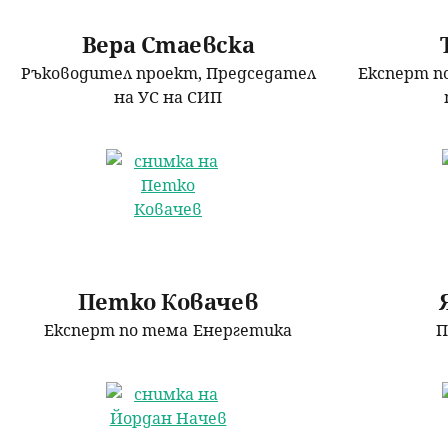
н
Вера Стаевска
Ръководител проект, Председател
Експерт п
ю
на УС на СИП
Петко Ковачев
Експерт по тема
Енергетика
П