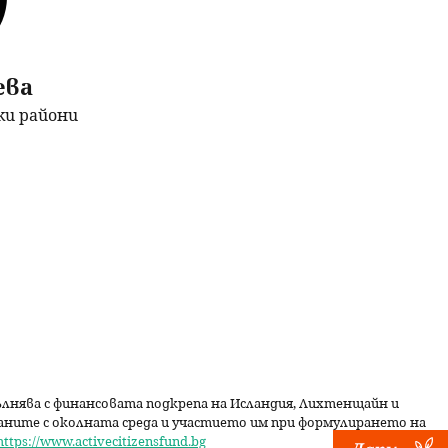
ева
ки райони
пълнява с финансовата подкрепа на Исландия, Лихтенщайн и
даните с околната среда и участието им при формулирането на
https://www.activecitizensfund.bg