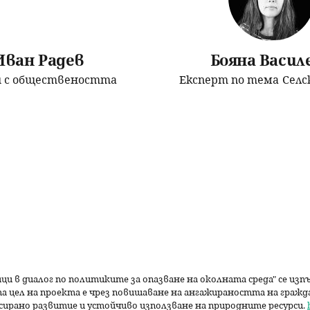
Иван Радев
Бояна Васил
и с обществеността
Експерт по тема
Селс
ици в диалог по политиките за опазване на околната среда" се из
а цел на проекта е чрез повишаване на ангажираността на граж
сирано развитие и устойчиво използване на природните ресурси.