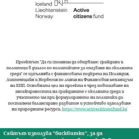
Проектът "Да си спомним да
общуваме
: граждани и
политици в диалог по политиките за опазване на околната
среда" се изпълнява с финансовата подкрепа на Исландия,
Лихтенщайн и Норвегия по линия на Финансовия механизъм
на ЕИП. Основната цел на проекта е чрез повишаване на
ангажираността на гражданите с околната среда и
участието им при формулирането на политики да
постигнем балансирано развитие и устойчиво използване
на природните ресурси.
https://www.activecitizensfund.bg
Сайтът използва "бисквитки", за да