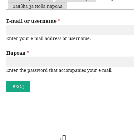
u
P
Заявка за нова парола
н
ъ
r
E-mail or username
*
ю
р
i
Enter your e-mail address or username.
m
с
a
Парола
*
е
r
н
Enter the password that accompanies your e-mail.
y
t
е
a
b
s