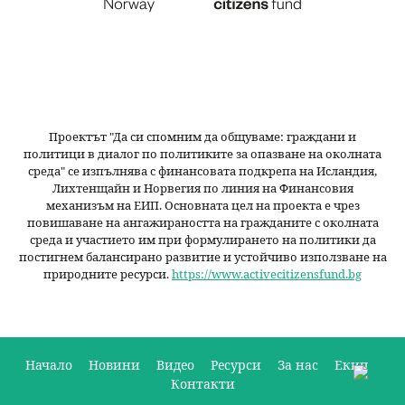
Проектът "Да си спомним да
общуваме
: граждани и
политици в диалог по политиките за опазване на околната
среда" се изпълнява с финансовата подкрепа на Исландия,
Лихтенщайн и Норвегия по линия на Финансовия
механизъм на ЕИП. Основната цел на проекта е чрез
повишаване на ангажираността на гражданите с околната
среда и участието им при формулирането на политики да
постигнем балансирано развитие и устойчиво използване на
природните ресурси.
https://www.activecitizensfund.bg
Начало
Новини
Видео
Ресурси
За нас
Екип
Контакти
О