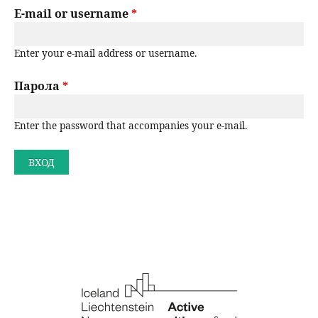
r
E-mail or username
*
н
р
i
ю
Enter your e-mail address or username.
m
с
a
Парола
*
е
r
н
Enter the password that accompanies your e-mail.
y
t
е
a
b
s