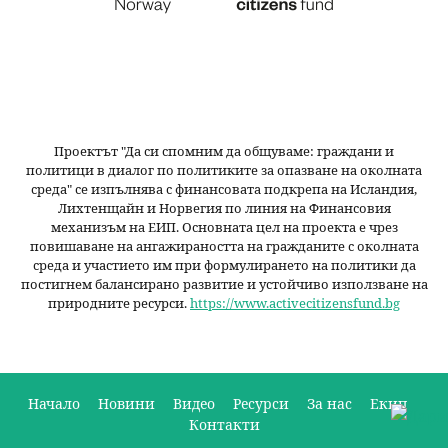
Проектът "Да си спомним да
общуваме
: граждани и
политици в диалог по политиките за опазване на околната
среда" се изпълнява с финансовата подкрепа на Исландия,
Лихтенщайн и Норвегия по линия на Финансовия
механизъм на ЕИП. Основната цел на проекта е чрез
повишаване на ангажираността на гражданите с околната
среда и участието им при формулирането на политики да
постигнем балансирано развитие и устойчиво използване на
природните ресурси.
https://www.activecitizensfund.bg
Начало
Новини
Видео
Ресурси
За нас
Екип
Контакти
О