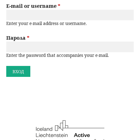
r
E-mail or username
*
н
р
i
ю
Enter your e-mail address or username.
m
с
a
Парола
*
е
r
н
Enter the password that accompanies your e-mail.
y
t
е
a
b
s