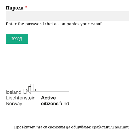
a
н
Парола
*
r
ю
Enter the password that accompanies your e-mail.
y
t
a
b
s
Проектът "Да си спомним да
общуваме
: граждани и полит