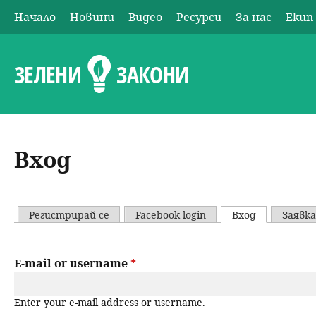
Начало
Новини
Видео
Ресурси
За нас
Екип
О
с
ЗЕЛЕНИ
ЗАКОНИ
н
о
Вход
в
н
Регистрирай се
Facebook login
Вход
(активен р
Заявка
P
о
r
E-mail or username
*
м
i
е
Enter your e-mail address or username.
m