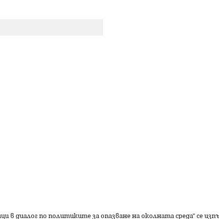
р
с
е
н
е
ици в диалог по политиките за опазване на околната среда" се из