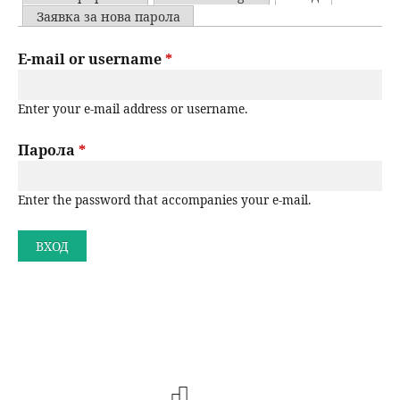
u
P
Заявка за нова парола
н
ъ
r
E-mail or username
*
ю
р
i
Enter your e-mail address or username.
m
с
a
Парола
*
е
r
н
Enter the password that accompanies your e-mail.
y
t
е
a
b
s