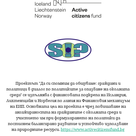
Проектът "Да си спомним да
общуваме
: граждани и
политици в диалог по политиките за опазване на околната
среда" се изпълнява с финансовата подкрепа на Исландия,
Лихтенщайн и Норвегия по линия на Финансовия механизъм
на ЕИП. Основната цел на проекта е чрез повишаване на
ангажираността на гражданите с околната среда и
участието им при формулирането на политики да
постигнем балансирано развитие и устойчиво използване
на природните ресурси.
https://www.activecitizensfund.bg