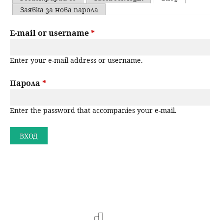
u
P
Заявка за нова парола
н
ъ
r
E-mail or username
*
ю
р
i
Enter your e-mail address or username.
m
с
a
Парола
*
е
r
н
Enter the password that accompanies your e-mail.
y
t
е
a
b
s