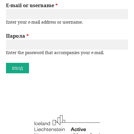
r
E-mail or username
*
н
р
i
ю
Enter your e-mail address or username.
m
с
a
Парола
*
е
r
н
Enter the password that accompanies your e-mail.
y
t
е
a
b
s