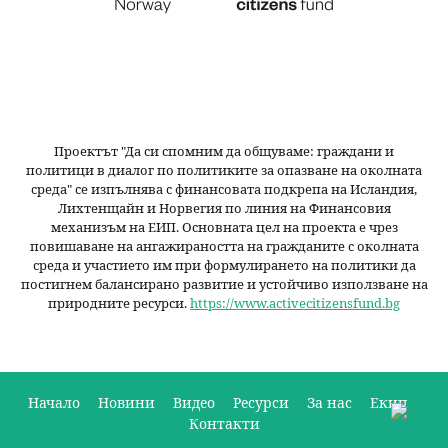
Проектът "Да си спомним да
общуваме
: граждани и
политици в диалог по политиките за опазване на околната
среда" се изпълнява с финансовата подкрепа на Исландия,
Лихтенщайн и Норвегия по линия на Финансовия
механизъм на ЕИП. Основната цел на проекта е чрез
повишаване на ангажираността на гражданите с околната
среда и участието им при формулирането на политики да
постигнем балансирано развитие и устойчиво използване на
природните ресурси.
https://www.activecitizensfund.bg
Начало
Новини
Видео
Ресурси
За нас
Екип
Контакти
О