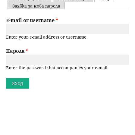
u
P
Заявка за нова парола
н
ъ
r
E-mail or username
*
ю
р
i
Enter your e-mail address or username.
m
с
a
Парола
*
е
r
н
Enter the password that accompanies your e-mail.
y
t
е
a
b
s