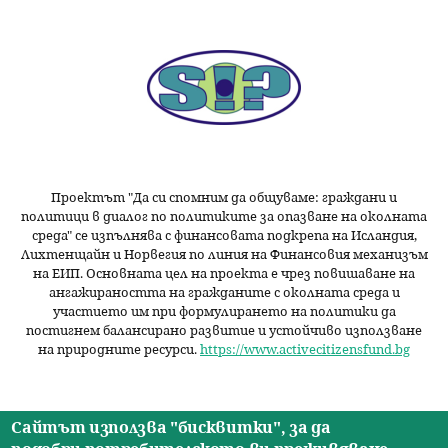
Проектът "Да си спомним да
общуваме
: граждани и
политици в диалог по политиките за опазване на околната
среда" се изпълнява с финансовата подкрепа на Исландия,
Лихтенщайн и Норвегия по линия на Финансовия механизъм
на ЕИП. Основната цел на проекта е чрез повишаване на
ангажираността на гражданите с околната среда и
участието им при формулирането на политики да
постигнем балансирано развитие и устойчиво използване
на природните ресурси.
https://www.activecitizensfund.bg
Сайтът използва "бисквитки", за да