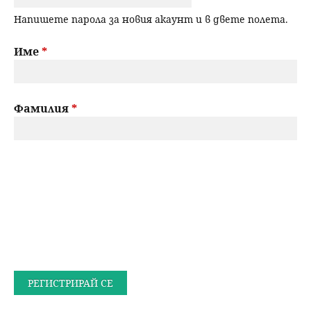
Напишете парола за новия акаунт и в двете полета.
Име
*
Фамилия
*