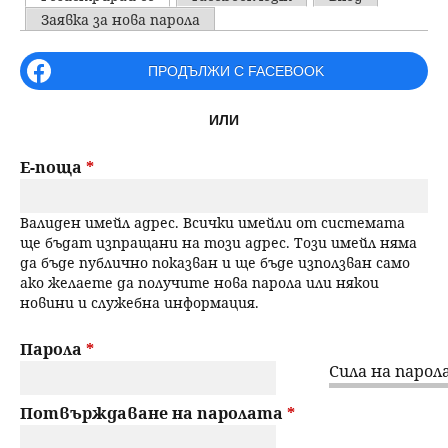
u
P
Заявка за нова парола
н
ъ
r
ПРОДЪЛЖИ С FACEBOOK
ю
р
i
ИЛИ
m
с
a
Е-поща
*
е
r
Валиден имейл адрес. Всички имейли от системата
н
y
ще бъдат изпращани на този адрес. Този имейл няма
да бъде публично показван и ще бъде използван само
t
е
ако желаете да получите нова парола или някои
новини и служебна информация.
a
b
Парола
*
Сила на парола
s
Потвърждаване на паролата
*