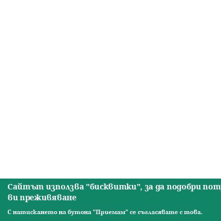
е
н
ю
Сайтът използва "бисквитки", за да подобри по
ви преживяване
С натискането на бутона "Приемам" се съгласявате с това.