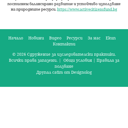
постигнем балансирано развитие и устойчиво използване
на природните ресурси.
https://www.activecitizensfund.bg
Начало
Новини
Видео
Ресурси
За нас
Екип
Контакти
О
© 2026 Сдружение за изследователски практики.
с
Всички права запазени. |
Общи условия
|
Правила за
н
ползване
Друпал сайт от Designolog
о
в
н
о
м