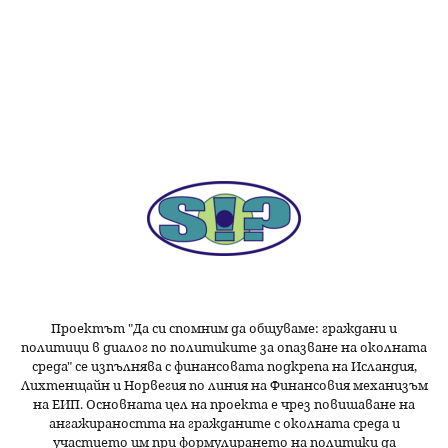
Проектът "Да си спомним да
общуваме
: граждани и
политици в диалог по политиките за опазване на околната
среда" се изпълнява с финансовата подкрепа на Исландия,
Лихтенщайн и Норвегия по линия на Финансовия механизъм
на ЕИП. Основната цел на проекта е чрез повишаване на
ангажираността на гражданите с околната среда и
участието им при формулирането на политики да