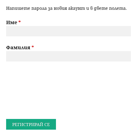
Напишете парола за новия акаунт и в двете полета.
Име
*
Фамилия
*