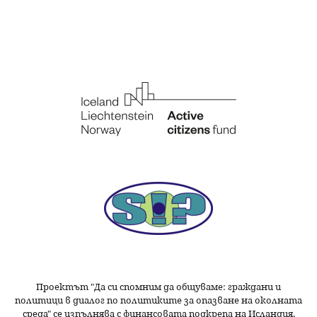
Проектът "Да си спомним да
общуваме
: граждани и
политици в диалог по политиките за опазване на околната
среда" се изпълнява с финансовата подкрепа на Исландия,