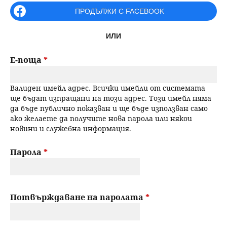
r
ПРОДЪЛЖИ С FACEBOOK
н
р
i
ю
ИЛИ
m
с
a
Е-поща
*
е
r
Валиден имейл адрес. Всички имейли от системата
н
y
ще бъдат изпращани на този адрес. Този имейл няма
да бъде публично показван и ще бъде използван само
t
е
ако желаете да получите нова парола или някои
новини и служебна информация.
a
b
Парола
*
s
Потвърждаване на паролата
*