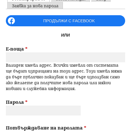
u
P
Заявка за нова парола
н
ъ
r
ПРОДЪЛЖИ С FACEBOOK
ю
р
i
ИЛИ
m
с
a
Е-поща
*
е
r
Валиден имейл адрес. Всички имейли от системата
н
y
ще бъдат изпращани на този адрес. Този имейл няма
да бъде публично показван и ще бъде използван само
t
е
ако желаете да получите нова парола или някои
новини и служебна информация.
a
b
Парола
*
s
Потвърждаване на паролата
*