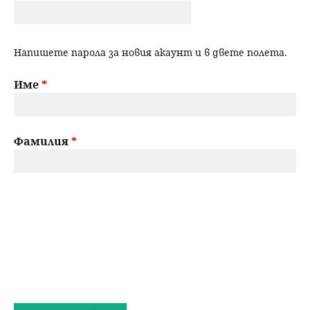
Напишете парола за новия акаунт и в двете полета.
Име
*
Фамилия
*