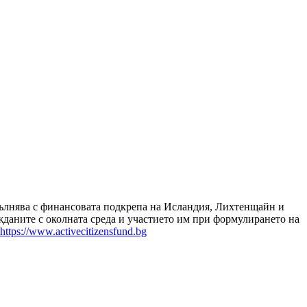
зпълнява с финансовата подкрепа на Исландия, Лихтенщайн и
даните с околната среда и участието им при формулирането на
https://www.activecitizensfund.bg