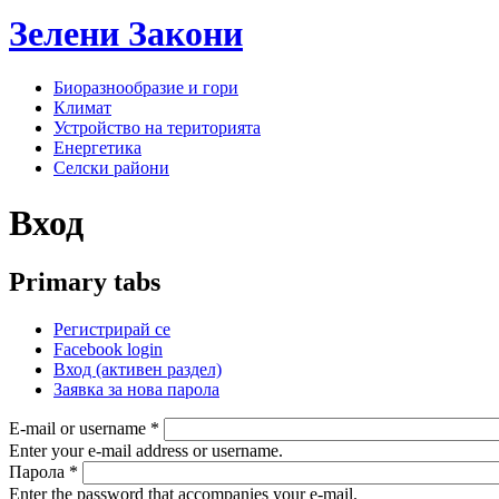
Зелени
Закони
Биоразнообразие и гори
Климат
Устройство на територията
Енергетика
Селски райони
Вход
Primary tabs
Регистрирай се
Facebook login
Вход
(активен раздел)
Заявка за нова парола
E-mail or username
*
Enter your e-mail address or username.
Парола
*
Enter the password that accompanies your e-mail.