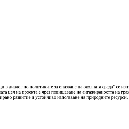
ци в диалог по политиките за опазване на околната среда" се и
а цел на проекта е чрез повишаване на ангажираността на граж
ирано развитие и устойчиво използване на природните ресурси.