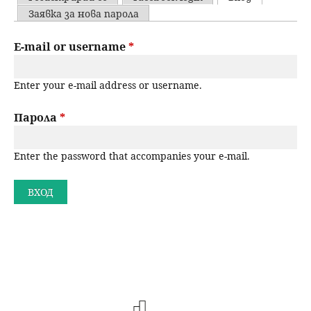
u
P
Заявка за нова парола
н
ъ
r
E-mail or username
*
ю
р
i
Enter your e-mail address or username.
m
с
a
Парола
*
е
r
н
Enter the password that accompanies your e-mail.
y
t
е
a
b
s