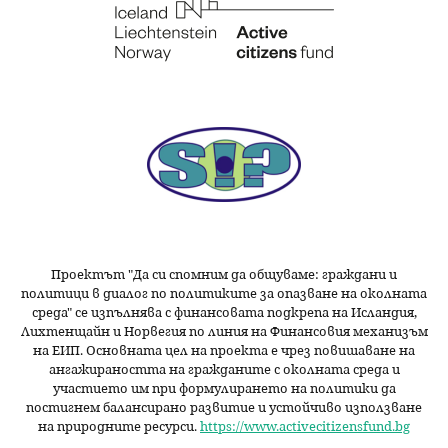
Проектът "Да си спомним да
общуваме
: граждани и
политици в диалог по политиките за опазване на околната
среда" се изпълнява с финансовата подкрепа на Исландия,
Лихтенщайн и Норвегия по линия на Финансовия механизъм
на ЕИП. Основната цел на проекта е чрез повишаване на
ангажираността на гражданите с околната среда и
участието им при формулирането на политики да
постигнем балансирано развитие и устойчиво използване
на природните ресурси.
https://www.activecitizensfund.bg