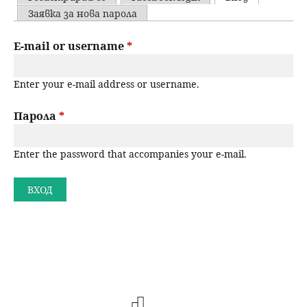
u
P
Заявка за нова парола
н
ъ
r
E-mail or username
*
ю
р
i
Enter your e-mail address or username.
m
с
a
Парола
*
е
r
н
Enter the password that accompanies your e-mail.
y
t
е
a
b
s