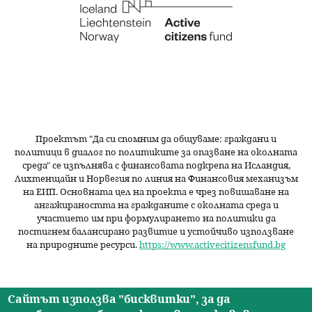
Проектът "Да си спомним да
общуваме
: граждани и
политици в диалог по политиките за опазване на околната
среда" се изпълнява с финансовата подкрепа на Исландия,
Лихтенщайн и Норвегия по линия на Финансовия механизъм
на ЕИП. Основната цел на проекта е чрез повишаване на
ангажираността на гражданите с околната среда и
участието им при формулирането на политики да
постигнем балансирано развитие и устойчиво използване
на природните ресурси.
https://www.activecitizensfund.bg
Сайтът използва "бисквитки", за да