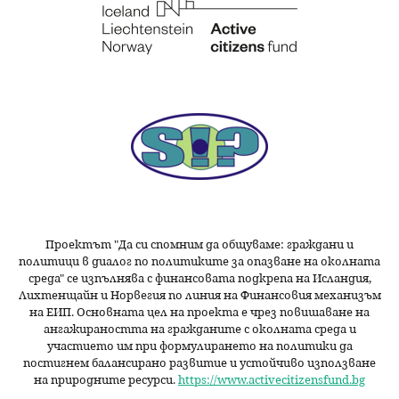
Проектът "Да си спомним да
общуваме
: граждани и
политици в диалог по политиките за опазване на околната
среда" се изпълнява с финансовата подкрепа на Исландия,
Лихтенщайн и Норвегия по линия на Финансовия механизъм
на ЕИП. Основната цел на проекта е чрез повишаване на
ангажираността на гражданите с околната среда и
участието им при формулирането на политики да
постигнем балансирано развитие и устойчиво използване
на природните ресурси.
https://www.activecitizensfund.bg