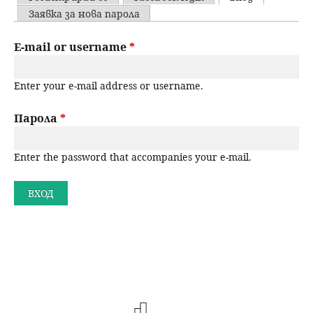
u
P
Заявка за нова парола
н
ъ
r
E-mail or username
*
ю
р
i
Enter your e-mail address or username.
m
с
a
Парола
*
е
r
н
Enter the password that accompanies your e-mail.
y
t
е
a
b
s