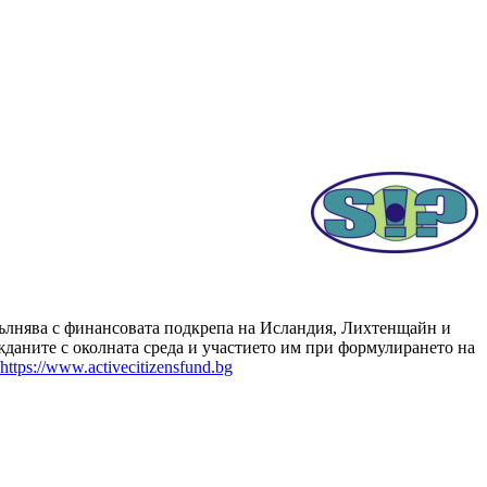
зпълнява с финансовата подкрепа на Исландия, Лихтенщайн и
даните с околната среда и участието им при формулирането на
https://www.activecitizensfund.bg