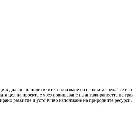
ци в диалог по политиките за опазване на околната среда" се и
а цел на проекта е чрез повишаване на ангажираността на граж
ирано развитие и устойчиво използване на природните ресурси.