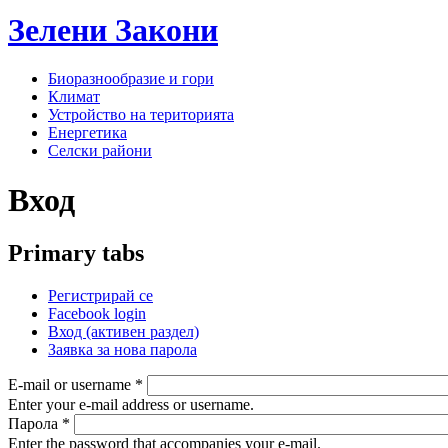
Зелени
Закони
Биоразнообразие и гори
Климат
Устройство на територията
Енергетика
Селски райони
Вход
Primary tabs
Регистрирай се
Facebook login
Вход
(активен раздел)
Заявка за нова парола
E-mail or username
*
Enter your e-mail address or username.
Парола
*
Enter the password that accompanies your e-mail.