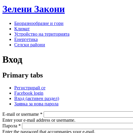
Зелени
Закони
Биоразнообразие и гори
Климат
Устройство на територията
Енергетика
Селски райони
Вход
Primary tabs
Регистрирай се
Facebook login
Вход
(активен раздел)
Заявка за нова парола
E-mail or username
*
Enter your e-mail address or username.
Парола
*
Enter the password that accompanies your e-mail.