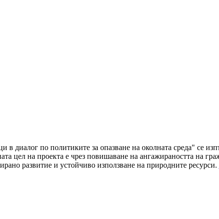
ци в диалог по политиките за опазване на околната среда" се и
а цел на проекта е чрез повишаване на ангажираността на граж
ирано развитие и устойчиво използване на природните ресурси.