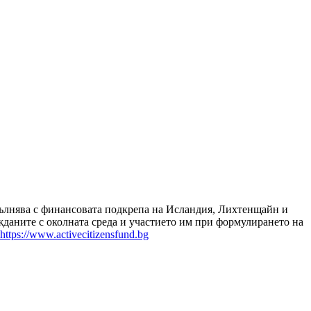
зпълнява с финансовата подкрепа на Исландия, Лихтенщайн и
даните с околната среда и участието им при формулирането на
https://www.activecitizensfund.bg