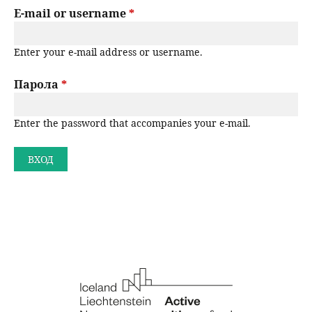
r
E-mail or username
*
н
р
i
ю
Enter your e-mail address or username.
m
с
a
Парола
*
е
r
н
Enter the password that accompanies your e-mail.
y
t
е
a
b
s