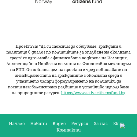
Проектът "Да си спомним да
общуваме
: граждани и
политици в диалог по политиките за опазване на околната
среда" се изпълнява с финансовата подкрепа на Исландия,
Лихтенщайн и Норвегия по линия на Финансовия механизъм
на ЕИП. Основната цел на проекта е чрез повишаване на
ангажираността на гражданите с околната среда и
участието им при формулирането на политики да
постигнем балансирано развитие и устойчиво използване
на природните ресурси.
https://www.activecitizensfund.bg
Начало
Новини
Видео
Ресурси
За нас
Екип
Контакти
О