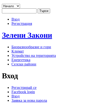
Jump to navigation
Търси
Основно меню
Форма за търсене
Вход
User menu
Регистрация
Зелени
Закони
Биоразнообразие и гори
Климат
Устройство на територията
Енергетика
Селски райони
Вход
Регистрирай се
Facebook login
Primary tabs
Вход
(активен раздел)
Заявка за нова парола