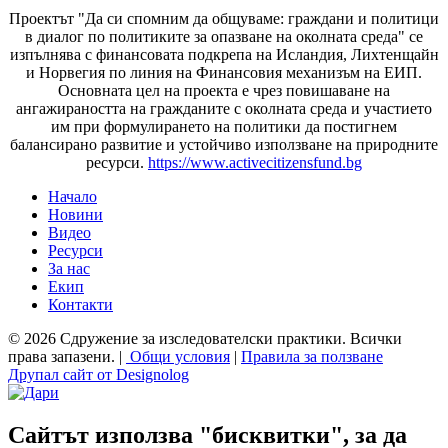
Проектът "Да си спомним да
общуваме
: граждани и политици
в диалог по политиките за опазване на околната среда" се
изпълнява с финансовата подкрепа на Исландия, Лихтенщайн
и Норвегия по линия на Финансовия механизъм на ЕИП.
Основната цел на проекта е чрез повишаване на
ангажираността на гражданите с околната среда и участието
им при формулирането на политики да постигнем
балансирано развитие и устойчиво използване на природните
ресурси.
https://www.activecitizensfund.bg
Начало
Новини
Основно меню
Видео
Ресурси
За нас
Екип
Контакти
© 2026 Сдружение за изследователски практики. Всички
права запазени. |
Общи условия
|
Правила за ползване
Друпал сайт от Designolog
Сайтът използва "бисквитки", за да