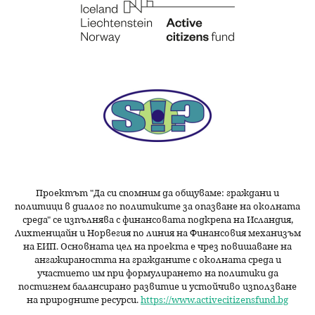
Проектът "Да си спомним да
общуваме
: граждани и
политици в диалог по политиките за опазване на околната
среда" се изпълнява с финансовата подкрепа на Исландия,
Лихтенщайн и Норвегия по линия на Финансовия механизъм
на ЕИП. Основната цел на проекта е чрез повишаване на
ангажираността на гражданите с околната среда и
участието им при формулирането на политики да
постигнем балансирано развитие и устойчиво използване
на природните ресурси.
https://www.activecitizensfund.bg