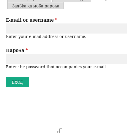
u
P
Заявка за нова парола
н
ъ
r
E-mail or username
*
ю
р
i
Enter your e-mail address or username.
m
с
a
Парола
*
е
r
н
Enter the password that accompanies your e-mail.
y
t
е
a
b
s