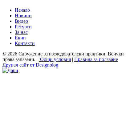
Начало
Новини
Видео
Ресурси
За нас
Екип
Контакти
© 2026 Сдружение за изследователски практики. Всички
права запазени. |
Общи условия
|
Правила за ползване
Друпал сайт от Designolog