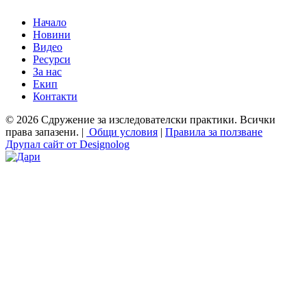
Начало
Новини
Видео
Ресурси
За нас
Екип
Контакти
© 2026 Сдружение за изследователски практики. Всички
права запазени. |
Общи условия
|
Правила за ползване
Друпал сайт от Designolog