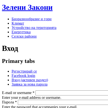
Зелени
Закони
Биоразнообразие и гори
Климат
Устройство на територията
Енергетика
Селски райони
Вход
Primary tabs
Регистрирай се
Facebook login
Вход
(активен раздел)
Заявка за нова парола
E-mail or username
*
Enter your e-mail address or username.
Парола
*
Enter the password that accompanies your e-mail.