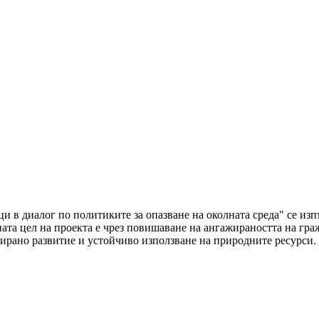
ци в диалог по политиките за опазване на околната среда" се и
а цел на проекта е чрез повишаване на ангажираността на граж
ирано развитие и устойчиво използване на природните ресурси.