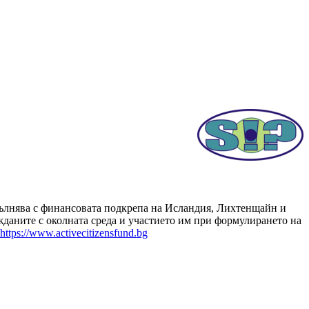
зпълнява с финансовата подкрепа на Исландия, Лихтенщайн и
даните с околната среда и участието им при формулирането на
https://www.activecitizensfund.bg