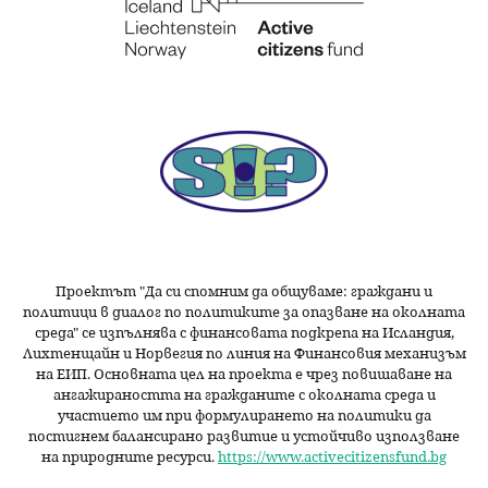
Проектът "Да си спомним да
общуваме
: граждани и
политици в диалог по политиките за опазване на околната
среда" се изпълнява с финансовата подкрепа на Исландия,
Лихтенщайн и Норвегия по линия на Финансовия механизъм
на ЕИП. Основната цел на проекта е чрез повишаване на
ангажираността на гражданите с околната среда и
участието им при формулирането на политики да
постигнем балансирано развитие и устойчиво използване
на природните ресурси.
https://www.activecitizensfund.bg