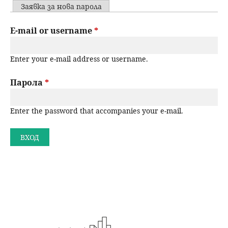
u
P
Заявка за нова парола
н
ъ
r
E-mail or username
*
ю
р
i
Enter your e-mail address or username.
m
с
a
Парола
*
е
r
Enter the password that accompanies your e-mail.
н
y
t
е
a
b
s