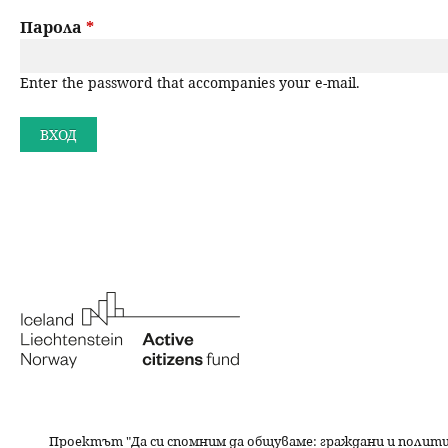
a
н
Парола
*
r
ю
Enter the password that accompanies your e-mail.
y
t
a
b
s
Проектът "Да си спомним да
общуваме
: граждани и полит