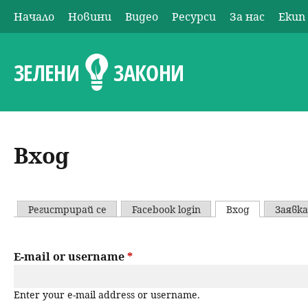
Начало
Новини
Видео
Ресурси
За нас
Екип
О
с
ЗЕЛЕНИ
ЗАКОНИ
н
о
Вход
в
н
Регистрирай се
Facebook login
Вход
(активен р
Заявка
P
о
r
E-mail or username
*
м
i
е
Enter your e-mail address or username.
m