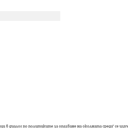
р
с
е
н
е
ици в диалог по политиките за опазване на околната среда" се из