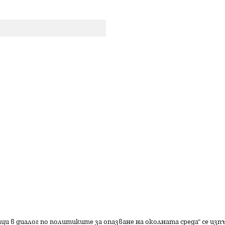
р
с
е
н
е
ици в диалог по политиките за опазване на околната среда" се из