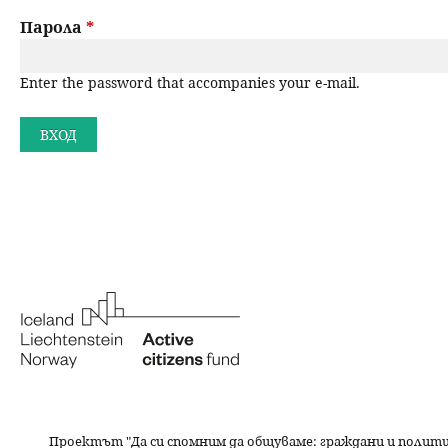
a
н
Парола
*
r
ю
Enter the password that accompanies your e-mail.
y
t
a
b
s
Проектът "Да си спомним да
общуваме
: граждани и полит