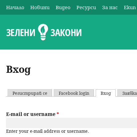
Начало
Новини
Видео
Ресурси
За нас
Екип
О
с
ЗЕЛЕНИ
ЗАКОНИ
н
о
Вход
в
н
Регистрирай се
Facebook login
Вход
(активен р
Заявка
P
о
r
E-mail or username
*
м
i
е
Enter your e-mail address or username.
m