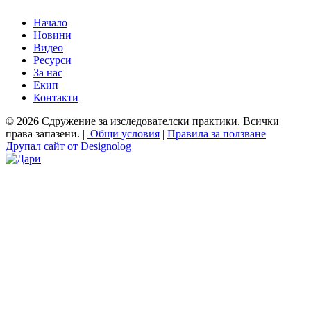
Начало
Новини
Видео
Ресурси
За нас
Екип
Контакти
© 2026 Сдружение за изследователски практики. Всички
права запазени. |
Общи условия
|
Правила за ползване
Друпал сайт от Designolog