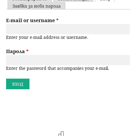
u
P
Заявка за нова парола
н
ъ
r
E-mail or username
*
ю
р
i
Enter your e-mail address or username.
m
с
a
Парола
*
е
r
н
Enter the password that accompanies your e-mail.
y
t
е
a
b
s