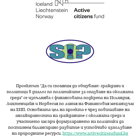
Проектът "Да си спомним да
общуваме
: граждани и
политици в диалог по политиките за опазване на околната
среда" се изпълнява с финансовата подкрепа на Исландия,
Лихтенщайн и Норвегия по линия на Финансовия механизъм
на ЕИП. Основната цел на проекта е чрез повишаване на
ангажираността на гражданите с околната среда и
участието им при формулирането на политики да
постигнем балансирано развитие и устойчиво използване
на природните ресурси.
https://www.activecitizensfund.bg