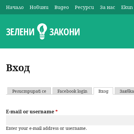
Начало
Новини
Видео
Ресурси
За нас
Екип
О
с
ЗЕЛЕНИ
ЗАКОНИ
н
о
Вход
в
н
Регистрирай се
Facebook login
Вход
(активен р
Заявка
P
о
r
E-mail or username
*
м
i
е
Enter your e-mail address or username.
m