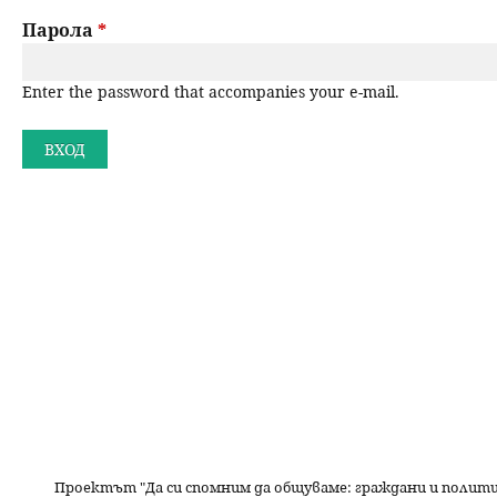
a
н
Парола
*
r
ю
Enter the password that accompanies your e-mail.
y
t
a
b
s
Проектът "Да си спомним да
общуваме
: граждани и полит