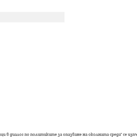
р
с
е
н
е
ици в диалог по политиките за опазване на околната среда" се из