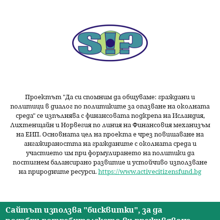
Проектът "Да си спомним да
общуваме
: граждани и
политици в диалог по политиките за опазване на околната
среда" се изпълнява с финансовата подкрепа на Исландия,
Лихтенщайн и Норвегия по линия на Финансовия механизъм
на ЕИП. Основната цел на проекта е чрез повишаване на
ангажираността на гражданите с околната среда и
участието им при формулирането на политики да
постигнем балансирано развитие и устойчиво използване
на природните ресурси.
https://www.activecitizensfund.bg
Сайтът използва "бисквитки", за да