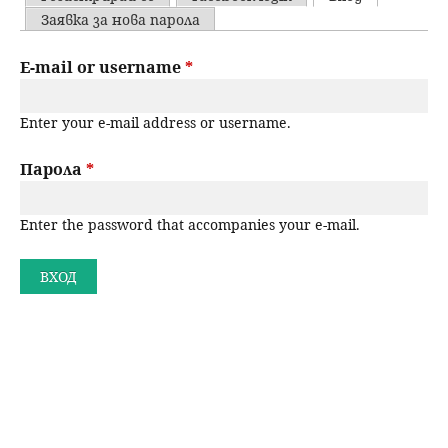
u
P
Заявка за нова парола
н
ъ
r
E-mail or username
*
ю
р
i
Enter your e-mail address or username.
m
с
a
Парола
*
е
r
н
Enter the password that accompanies your e-mail.
y
t
е
a
b
s