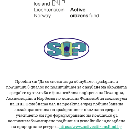
Проектът "Да си спомним да
общуваме
: граждани и
политици в диалог по политиките за опазване на околната
среда" се изпълнява с финансовата подкрепа на Исландия,
Лихтенщайн и Норвегия по линия на Финансовия механизъм
на ЕИП. Основната цел на проекта е чрез повишаване на
ангажираността на гражданите с околната среда и
участието им при формулирането на политики да
постигнем балансирано развитие и устойчиво използване
на природните ресурси.
https://www.activecitizensfund.bg