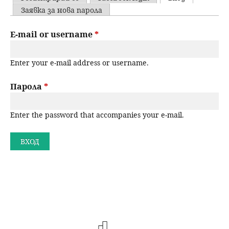
u
P
Заявка за нова парола
н
ъ
r
E-mail or username
*
ю
р
i
Enter your e-mail address or username.
m
с
a
Парола
*
е
r
н
Enter the password that accompanies your e-mail.
y
t
е
a
b
s