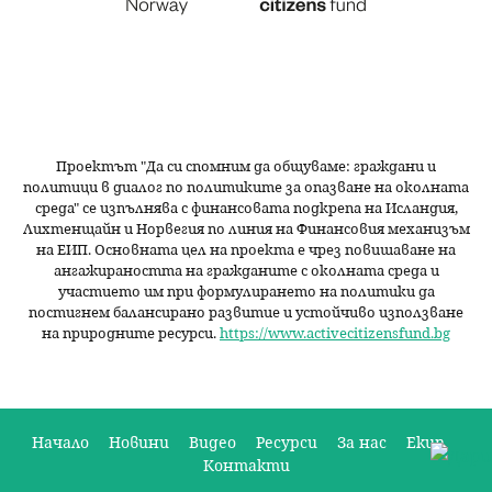
Проектът "Да си спомним да
общуваме
: граждани и
политици в диалог по политиките за опазване на околната
среда" се изпълнява с финансовата подкрепа на Исландия,
Лихтенщайн и Норвегия по линия на Финансовия механизъм
на ЕИП. Основната цел на проекта е чрез повишаване на
ангажираността на гражданите с околната среда и
участието им при формулирането на политики да
постигнем балансирано развитие и устойчиво използване
на природните ресурси.
https://www.activecitizensfund.bg
Начало
Новини
Видео
Ресурси
За нас
Екип
Контакти
О