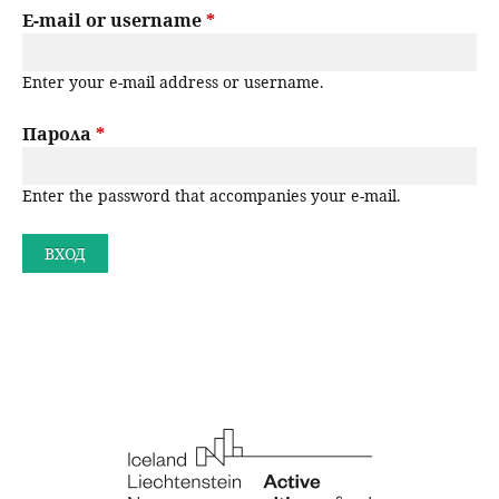
r
E-mail or username
*
н
р
i
ю
Enter your e-mail address or username.
m
с
a
Парола
*
е
r
н
Enter the password that accompanies your e-mail.
y
t
е
a
b
s