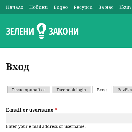
Начало
Новини
Видео
Ресурси
За нас
Екип
О
с
ЗЕЛЕНИ
ЗАКОНИ
н
о
Вход
в
н
Регистрирай се
Facebook login
Вход
(активен р
Заявка
P
о
r
E-mail or username
*
м
i
е
Enter your e-mail address or username.
m