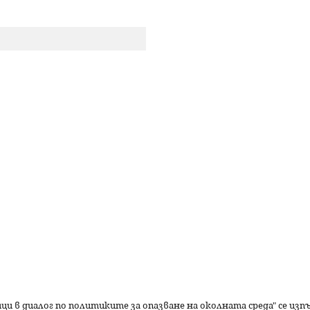
р
с
е
н
е
ици в диалог по политиките за опазване на околната среда" се из