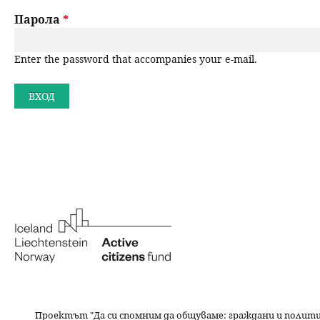
a
н
Парола
*
r
ю
Enter the password that accompanies your e-mail.
y
t
a
b
s
Проектът "Да си спомним да
общуваме
: граждани и полит