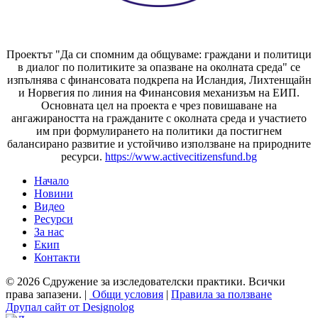
Проектът "Да си спомним да
общуваме
: граждани и политици
в диалог по политиките за опазване на околната среда" се
изпълнява с финансовата подкрепа на Исландия, Лихтенщайн
и Норвегия по линия на Финансовия механизъм на ЕИП.
Основната цел на проекта е чрез повишаване на
ангажираността на гражданите с околната среда и участието
им при формулирането на политики да постигнем
балансирано развитие и устойчиво използване на природните
ресурси.
https://www.activecitizensfund.bg
Начало
Новини
Основно меню
Видео
Ресурси
За нас
Екип
Контакти
© 2026 Сдружение за изследователски практики. Всички
права запазени. |
Общи условия
|
Правила за ползване
Друпал сайт от Designolog