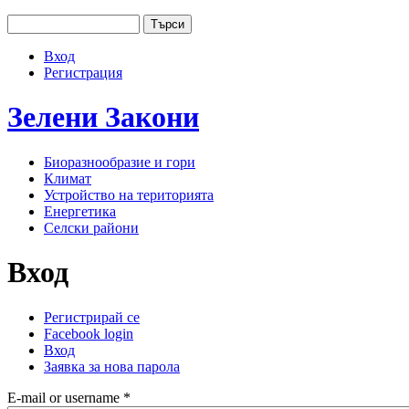
Jump to navigation
Търси
Основно меню
Форма за търсене
Вход
User menu
Регистрация
Зелени
Закони
Биоразнообразие и гори
Климат
Устройство на територията
Енергетика
Селски райони
Вход
Регистрирай се
Facebook login
Primary tabs
Вход
(активен раздел)
Заявка за нова парола
E-mail or username
*