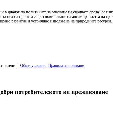
ци в диалог по политиките за опазване на околната среда" се и
а цел на проекта е чрез повишаване на ангажираността на граж
ирано развитие и устойчиво използване на природните ресурси.
запазени. |
Общи условия
|
Правила за ползване
добри потребителското ви преживяване