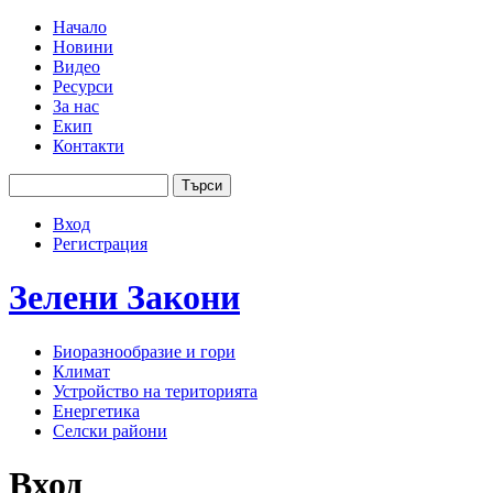
Jump to navigation
Начало
Новини
Основно меню
Видео
Ресурси
За нас
Екип
Контакти
Търси
Форма за търсене
Вход
User menu
Регистрация
Зелени
Закони
Биоразнообразие и гори
Климат
Устройство на територията
Енергетика
Селски райони
Вход