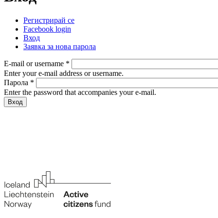
Регистрирай се
Facebook login
Primary tabs
Вход
(активен раздел)
Заявка за нова парола
E-mail or username
*
Enter your e-mail address or username.
Парола
*
Enter the password that accompanies your e-mail.