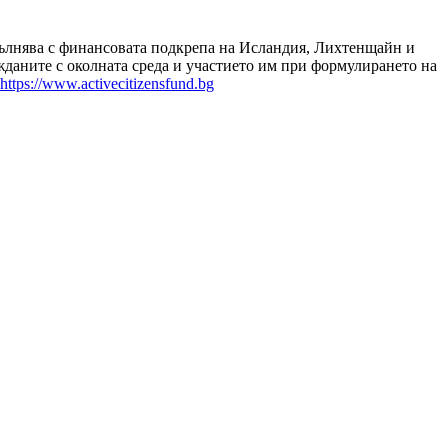
зпълнява с финансовата подкрепа на Исландия, Лихтенщайн и
даните с околната среда и участието им при формулирането на
https://www.activecitizensfund.bg