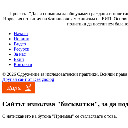
Проектът "Да си спомним да
общуваме
: граждани и полити
Норвегия по линия на Финансовия механизъм на ЕИП. Основнат
политики да постигнем баланс
Начало
Новини
Основно меню
Видео
Ресурси
За нас
Екип
Контакти
© 2026 Сдружение за изследователски практики. Всички права 
Друпал сайт от Designolog
Сайтът използва "бисквитки", за да по
С натискането на бутона "Приемам" се съгласявате с това.