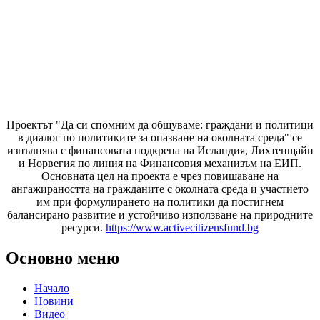
Проектът "Да си спомним да
общуваме
: граждани и политици
в диалог по политиките за опазване на околната среда" се
изпълнява с финансовата подкрепа на Исландия, Лихтенщайн
и Норвегия по линия на Финансовия механизъм на ЕИП.
Основната цел на проекта е чрез повишаване на
ангажираността на гражданите с околната среда и участието
им при формулирането на политики да постигнем
балансирано развитие и устойчиво използване на природните
ресурси.
https://www.activecitizensfund.bg
Основно меню
Начало
Новини
Видео