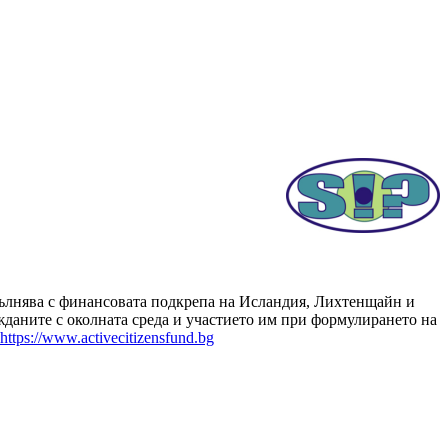
зпълнява с финансовата подкрепа на Исландия, Лихтенщайн и
даните с околната среда и участието им при формулирането на
https://www.activecitizensfund.bg