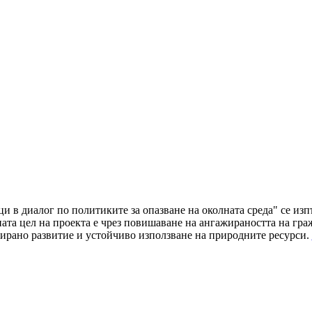
ци в диалог по политиките за опазване на околната среда" се и
а цел на проекта е чрез повишаване на ангажираността на граж
ирано развитие и устойчиво използване на природните ресурси.