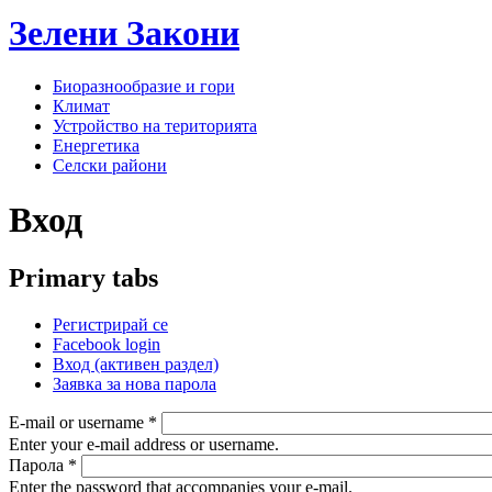
Зелени
Закони
Биоразнообразие и гори
Климат
Устройство на територията
Енергетика
Селски райони
Вход
Primary tabs
Регистрирай се
Facebook login
Вход
(активен раздел)
Заявка за нова парола
E-mail or username
*
Enter your e-mail address or username.
Парола
*
Enter the password that accompanies your e-mail.