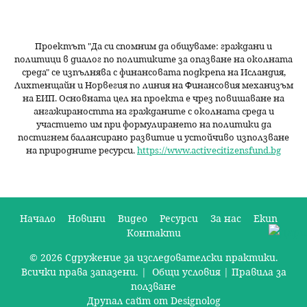
Проектът "Да си спомним да
общуваме
: граждани и
политици в диалог по политиките за опазване на околната
среда" се изпълнява с финансовата подкрепа на Исландия,
Лихтенщайн и Норвегия по линия на Финансовия механизъм
на ЕИП. Основната цел на проекта е чрез повишаване на
ангажираността на гражданите с околната среда и
участието им при формулирането на политики да
постигнем балансирано развитие и устойчиво използване
на природните ресурси.
https://www.activecitizensfund.bg
Начало
Новини
Видео
Ресурси
За нас
Екип
Контакти
О
© 2026 Сдружение за изследователски практики.
с
Всички права запазени. |
Общи условия
|
Правила за
н
ползване
Друпал сайт от Designolog