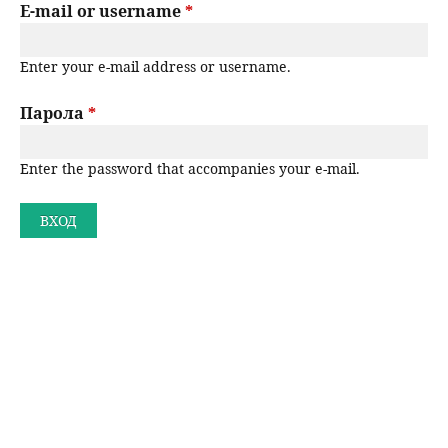
r
E-mail or username
*
н
р
i
Enter your e-mail address or username.
m
ю
с
a
Парола
*
е
r
Enter the password that accompanies your e-mail.
н
y
t
е
a
b
s