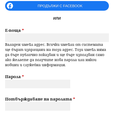
r
ПРОДЪЛЖИ С FACEBOOK
н
р
i
ю
ИЛИ
m
с
a
Е-поща
*
е
r
Валиден имейл адрес. Всички имейли от системата
н
y
ще бъдат изпращани на този адрес. Този имейл няма
да бъде публично показван и ще бъде използван само
t
е
ако желаете да получите нова парола или някои
новини и служебна информация.
a
b
Парола
*
s
Потвърждаване на паролата
*