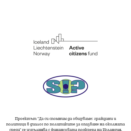
Проектът "Да си спомним да
общуваме
: граждани и
политици в диалог по политиките за опазване на околната
среда" се изпълнява с финансовата подкрепа на Исландия,