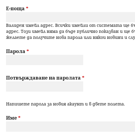
a
н
Е-поща
*
r
ю
Валиден имейл адрес. Всички имейли от системата ще 
y
адрес. Този имейл няма да бъде публично показван и ще б
желаете да получите нова парола или някои новини и с
t
a
Парола
*
b
s
Потвърждаване на паролата
*
Напишете парола за новия акаунт и в двете полета.
Име
*