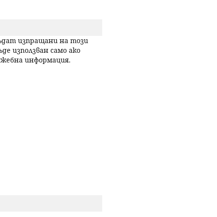
р
с
бъдат изпращани на този
ъде използван само ако
лужебна информация.
е
н
е