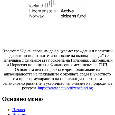
Проектът "Да си спомним да
общуваме
: граждани и политици
в диалог по политиките за опазване на околната среда" се
изпълнява с финансовата подкрепа на Исландия, Лихтенщайн
и Норвегия по линия на Финансовия механизъм на ЕИП.
Основната цел на проекта е чрез повишаване на
ангажираността на гражданите с околната среда и участието
им при формулирането на политики да постигнем
балансирано развитие и устойчиво използване на природните
ресурси.
https://www.activecitizensfund.bg
Основно меню
Начало
Новини