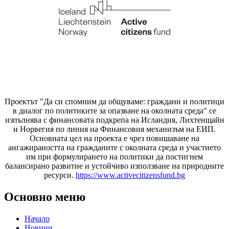
Проектът "Да си спомним да
общуваме
: граждани и политици
в диалог по политиките за опазване на околната среда" се
изпълнява с финансовата подкрепа на Исландия, Лихтенщайн
и Норвегия по линия на Финансовия механизъм на ЕИП.
Основната цел на проекта е чрез повишаване на
ангажираността на гражданите с околната среда и участието
им при формулирането на политики да постигнем
балансирано развитие и устойчиво използване на природните
ресурси.
https://www.activecitizensfund.bg
Основно меню
Начало
Новини