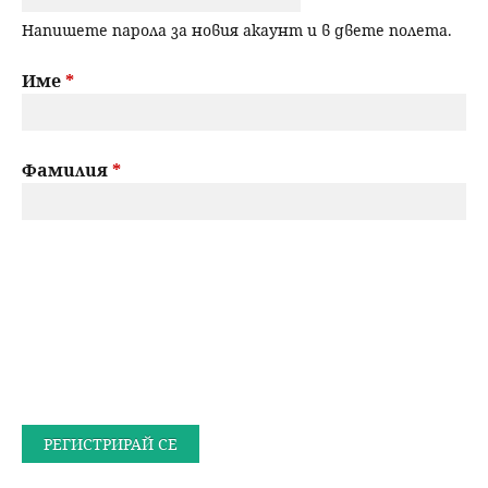
Напишете парола за новия акаунт и в двете полета.
Име
*
Фамилия
*