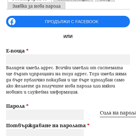
u
P
Заявка за нова парола
н
ъ
r
ПРОДЪЛЖИ С FACEBOOK
ю
р
i
ИЛИ
m
с
a
Е-поща
*
е
r
Валиден имейл адрес. Всички имейли от системата
н
y
ще бъдат изпращани на този адрес. Този имейл няма
да бъде публично показван и ще бъде използван само
t
е
ако желаете да получите нова парола или някои
новини и служебна информация.
a
b
Парола
*
Сила на парола
s
Потвърждаване на паролата
*