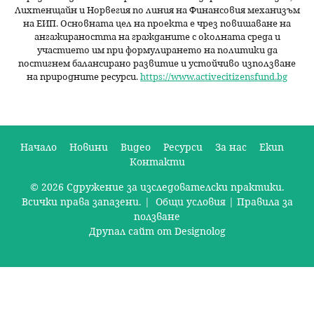
Лихтенщайн и Норвегия по линия на Финансовия механизъм
на ЕИП. Основната цел на проекта е чрез повишаване на
ангажираността на гражданите с околната среда и
участието им при формулирането на политики да
постигнем балансирано развитие и устойчиво използване
на природните ресурси.
https://www.activecitizensfund.bg
Начало
Новини
Видео
Ресурси
За нас
Екип
Контакти
О
© 2026 Сдружение за изследователски практики.
с
Всички права запазени. |
Общи условия
|
Правила за
н
ползване
Друпал сайт от Designolog
о
в
н