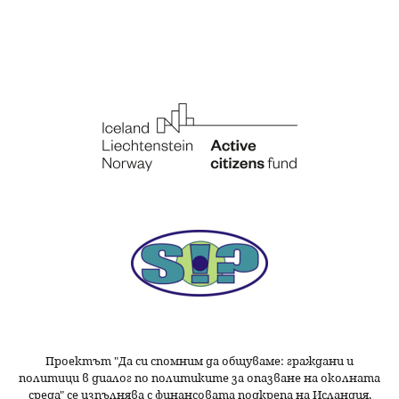
Проектът "Да си спомним да
общуваме
: граждани и
политици в диалог по политиките за опазване на околната
среда" се изпълнява с финансовата подкрепа на Исландия,