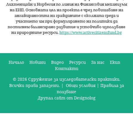
Лихтенщайн и Норвегия по линия на Финансовия механизъм
на ЕИП. Основната цел на проекта е чрез повишаване на
ангажираността на гражданите с околната среда и
участието им при формулирането на политики да
постигнем балансирано развитие и устойчиво използване
на природните ресурси.
https://www.activecitizensfund.bg
Начало
Новини
Видео
Ресурси
За нас
Екип
Контакти
О
© 2026 Сдружение за изследователски практики.
с
Всички права запазени. |
Общи условия
|
Правила за
н
ползване
Друпал сайт от Designolog
о
в
н