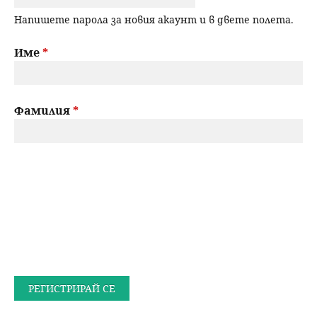
Напишете парола за новия акаунт и в двете полета.
Име
*
Фамилия
*