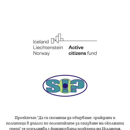
Проектът "Да си спомним да
общуваме
: граждани и
политици в диалог по политиките за опазване на околната
среда" се изпълнява с финансовата подкрепа на Исландия,