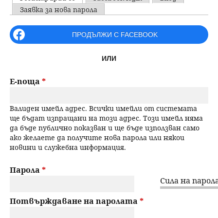
u
P
Заявка за нова парола
н
ъ
r
ПРОДЪЛЖИ С FACEBOOK
ю
р
i
ИЛИ
m
с
a
Е-поща
*
е
r
Валиден имейл адрес. Всички имейли от системата
н
y
ще бъдат изпращани на този адрес. Този имейл няма
да бъде публично показван и ще бъде използван само
t
е
ако желаете да получите нова парола или някои
новини и служебна информация.
a
b
Парола
*
Сила на парола
s
Потвърждаване на паролата
*