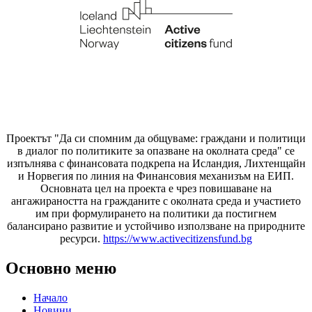
Проектът "Да си спомним да
общуваме
: граждани и политици
в диалог по политиките за опазване на околната среда" се
изпълнява с финансовата подкрепа на Исландия, Лихтенщайн
и Норвегия по линия на Финансовия механизъм на ЕИП.
Основната цел на проекта е чрез повишаване на
ангажираността на гражданите с околната среда и участието
им при формулирането на политики да постигнем
балансирано развитие и устойчиво използване на природните
ресурси.
https://www.activecitizensfund.bg
Основно меню
Начало
Новини