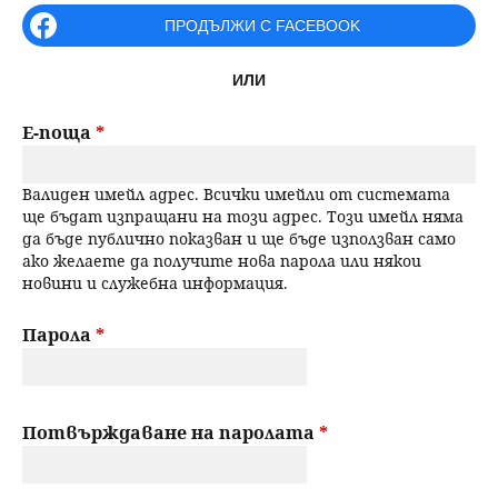
r
ПРОДЪЛЖИ С FACEBOOK
н
р
i
ю
ИЛИ
m
с
a
Е-поща
*
е
r
Валиден имейл адрес. Всички имейли от системата
н
y
ще бъдат изпращани на този адрес. Този имейл няма
да бъде публично показван и ще бъде използван само
t
е
ако желаете да получите нова парола или някои
новини и служебна информация.
a
b
Парола
*
s
Потвърждаване на паролата
*