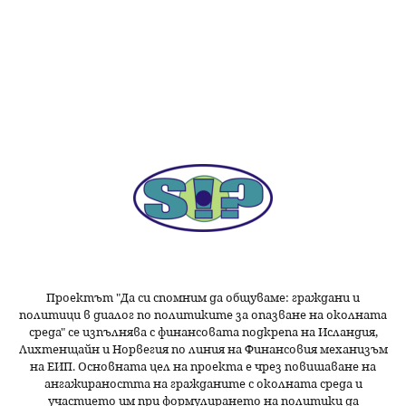
Проектът "Да си спомним да
общуваме
: граждани и
политици в диалог по политиките за опазване на околната
среда" се изпълнява с финансовата подкрепа на Исландия,
Лихтенщайн и Норвегия по линия на Финансовия механизъм
на ЕИП. Основната цел на проекта е чрез повишаване на
ангажираността на гражданите с околната среда и
участието им при формулирането на политики да