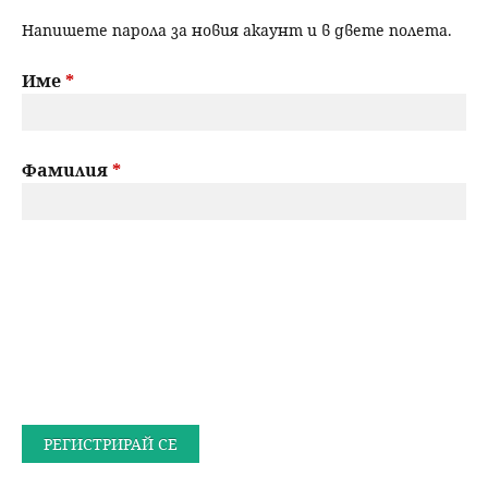
Напишете парола за новия акаунт и в двете полета.
Име
*
Фамилия
*