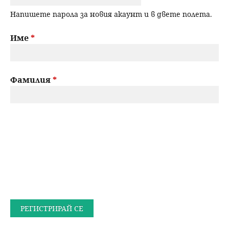
Напишете парола за новия акаунт и в двете полета.
Име
*
Фамилия
*