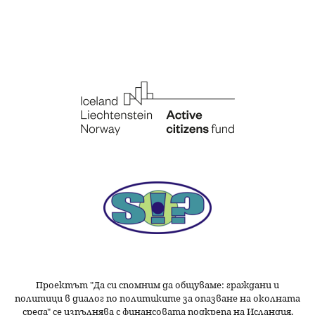
Проектът "Да си спомним да
общуваме
: граждани и
политици в диалог по политиките за опазване на околната
среда" се изпълнява с финансовата подкрепа на Исландия,