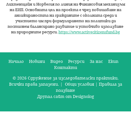
Лихтенщайн и Норвегия по линия на Финансовия механизъм
на ЕИП. Основната цел на проекта е чрез повишаване на
ангажираността на гражданите с околната среда и
участието им при формулирането на политики да
постигнем балансирано развитие и устойчиво използване
на природните ресурси.
https://www.activecitizensfund.bg
Начало
Новини
Видео
Ресурси
За нас
Екип
Контакти
О
© 2026 Сдружение за изследователски практики.
с
Всички права запазени. |
Общи условия
|
Правила за
н
ползване
Друпал сайт от Designolog
о
в
н