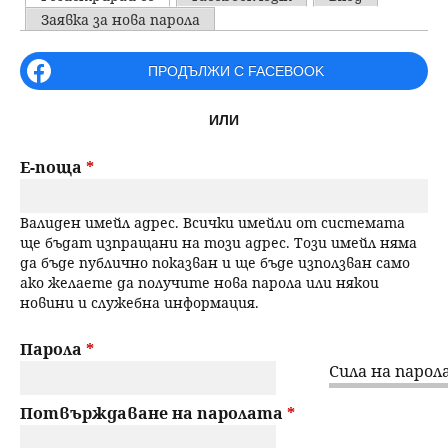
u
P
Заявка за нова парола
н
ъ
r
ПРОДЪЛЖИ С FACEBOOK
ю
р
i
ИЛИ
m
с
a
Е-поща
*
е
r
Валиден имейл адрес. Всички имейли от системата
н
y
ще бъдат изпращани на този адрес. Този имейл няма
да бъде публично показван и ще бъде използван само
t
е
ако желаете да получите нова парола или някои
новини и служебна информация.
a
b
Парола
*
Сила на парола
s
Потвърждаване на паролата
*