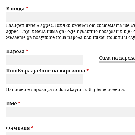
a
н
Е-поща
*
r
ю
Валиден имейл адрес. Всички имейли от системата ще 
y
адрес. Този имейл няма да бъде публично показван и ще б
желаете да получите нова парола или някои новини и с
t
a
Парола
*
Сила на парола
b
Потвърждаване на паролата
*
s
Напишете парола за новия акаунт и в двете полета.
Име
*
Фамилия
*