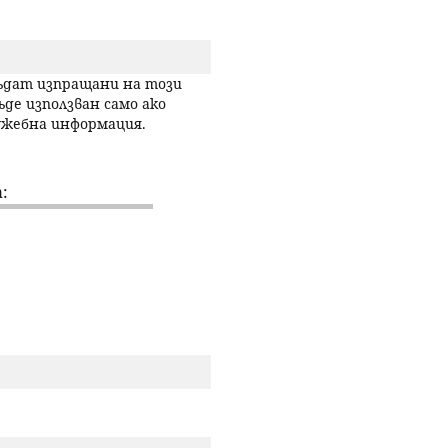
р
с
бъдат изпращани на този
ъде използван само ако
лужебна информация.
е
н
:
е