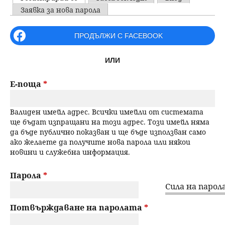
u
P
Заявка за нова парола
н
ъ
r
ПРОДЪЛЖИ С FACEBOOK
ю
р
i
ИЛИ
m
с
a
Е-поща
*
е
r
Валиден имейл адрес. Всички имейли от системата
н
y
ще бъдат изпращани на този адрес. Този имейл няма
да бъде публично показван и ще бъде използван само
t
е
ако желаете да получите нова парола или някои
новини и служебна информация.
a
b
Парола
*
Сила на парола
s
Потвърждаване на паролата
*