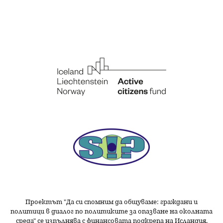
Проектът "Да си спомним да
общуваме
: граждани и
политици в диалог по политиките за опазване на околната
среда" се изпълнява с финансовата подкрепа на Исландия,