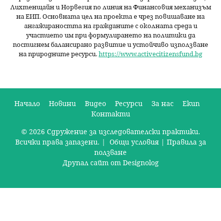
Лихтенщайн и Норвегия по линия на Финансовия механизъм
на ЕИП. Основната цел на проекта е чрез повишаване на
ангажираността на гражданите с околната среда и
участието им при формулирането на политики да
постигнем балансирано развитие и устойчиво използване
на природните ресурси.
https://www.activecitizensfund.bg
Начало
Новини
Видео
Ресурси
За нас
Екип
Контакти
О
© 2026 Сдружение за изследователски практики.
с
Всички права запазени. |
Общи условия
|
Правила за
н
ползване
Друпал сайт от Designolog
о
в
н