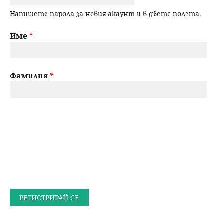
Напишете парола за новия акаунт и в двете полета.
Име
*
Фамилия
*